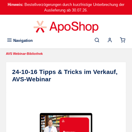
Hinweis:
Bestellverzögerungen durch kurzfristige Unterbrechung der
alt springen
Auslieferung ab 30.07.26.
Navigation
AVS Webinar-Bibliothek
24-10-16 Tipps & Tricks im Verkauf,
AVS-Webinar
Bildergalerie überspringen