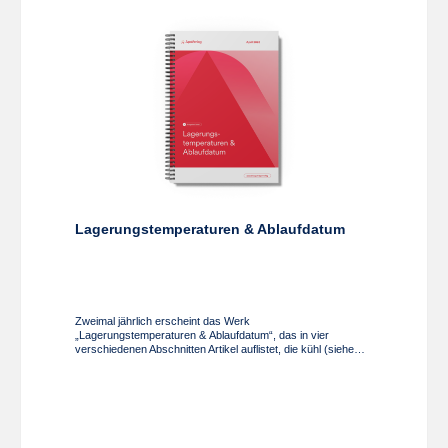
Zubereitungen zeigen diese Berechnungstabellen für
verschriebene Dosierungen bzw. Suppositorien-Größen und
Gewichtsmengen die entsprechenden Beträge.Format:
Broschüre cellophaniert, 21 × 29,7 cm, holzfreies Papier 300
g, 5 SeitenHinweis: Diese Tabellen werden zweimal jährlich
zu den Erscheinungsterminen des Taxbehelfs zur
Österreichischen Arzneitaxe aktualisiert.Die Tabellen sind nur
im Abonnement erhältlich, Sie erhalten bei jeder Aktualisierung
eine neue Tabelle (ausgenommen Kalkulationstabellen für
Arzneispezialitäten und für magistrale Zubereitungen).
Lagerungstemperaturen & Ablaufdatum
Zweimal jährlich erscheint das Werk
„Lagerungstemperaturen & Ablaufdatum“, das in vier
verschiedenen Abschnitten Artikel auflistet, die kühl (siehe
Fachinformation) und von 8 °C bis 15 °C bei
Kühlschranktemperatur (siehe Fachinformation) und von 2 °C
bis 8 °C tiefgekühlt (siehe Fachinformation) und von -15 °C
bis 0 °C gelagert werden sollen oder ein kurzes Ablaufdatum
haben (bis zu zwei Jahren lagerfähig) Ausgabe I/2026, gültig
per April 2026 Format: Broschüre 210 x 297 mm, Wire-O-
Bindung, Papier 80g, ca. 150 Seiten