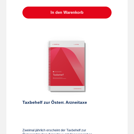
Schwangerschaft sowie zu Empfehlungen während der
Stillzeit runden dieses Druckwerk für Fachkreise
ab.FormatBroschüre Spiralbindung, 210 × 297 mm, Papier
In den Warenkorb
holzfrei 80 g, 142 Seiten im Kern
Taxbehelf zur Österr. Arzneitaxe
Zweimal jährlich erscheint der Taxbehelf zur