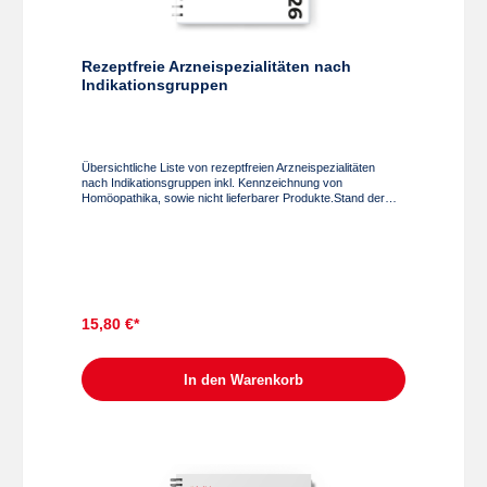
Rezeptfreie Arzneispezialitäten nach
Indikationsgruppen
Übersichtliche Liste von rezeptfreien Arzneispezialitäten
nach Indikationsgruppen inkl. Kennzeichnung von
Homöopathika, sowie nicht lieferbarer Produkte.Stand der
Information: Jänner 2026FormatBroschüre Spiralbindung,
210 x 297 mm, Wire-O-Bindung, Papier 140 g
15,80 €*
In den Warenkorb