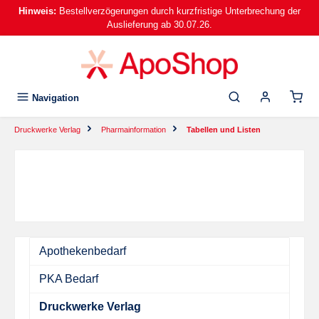
Hinweis:
Bestellverzögerungen durch kurzfristige Unterbrechung der
alt springen
Auslieferung ab 30.07.26.
Navigation
Druckwerke Verlag
Pharmainformation
Tabellen und Listen
Apothekenbedarf
PKA Bedarf
Druckwerke Verlag