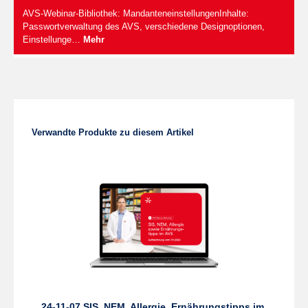
AVS-Webinar-Bibliothek: MandanteneinstellungenInhalte:
Passwortverwaltung des AVS, verschiedene Designoptionen,
Einstellunge…
Mehr
Produktgalerie überspringen
Verwandte Produkte zu diesem Artikel
24-11-07 SIS, NEM, Allergie, Ernährungstipps im