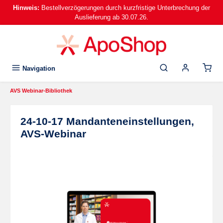
Hinweis:
Bestellverzögerungen durch kurzfristige Unterbrechung der
alt springen
Auslieferung ab 30.07.26.
Navigation
AVS Webinar-Bibliothek
24-10-17 Mandanteneinstellungen,
AVS-Webinar
Bildergalerie überspringen