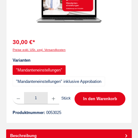
30,00 €*
Preise exkl. USt. zzgl. Versandkosten
auswählen
Varianten
"Mandanteneinstellungen"
"Mandanteneinstellungen" inklusive Approbation
Produkt Anzahl: Gib den gewünschten Wert ein oder benutze die Schaltflächen um die 
Stück
In den Warenkorb
Produktnummer:
0053025
Beschreibung