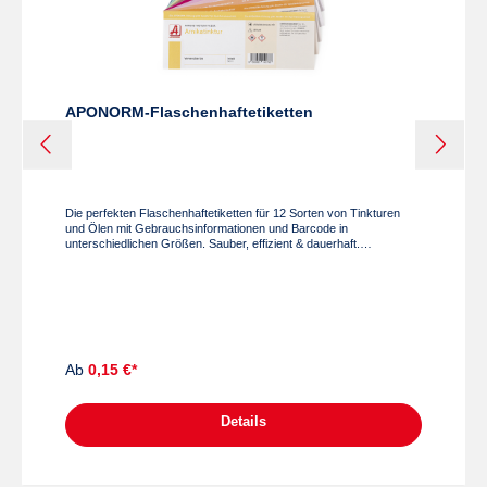
APONORM-Flaschenhaftetiketten
Die perfekten Flaschenhaftetiketten für 12 Sorten von Tinkturen
und Ölen mit Gebrauchsinformationen und Barcode in
unterschiedlichen Größen. Sauber, effizient & dauerhaft.
MaterialPapier, drucklackiert - wischfest, selbstklebend, lose
verpacktFormat4,5 x 11,6 cm (B x H) Abgabemengezu 50 Stück -
sortenrein Mit Ihrem Firmenlogo individualisierbar ab 1.000 Stück zu
je 100 Stück sortiert Für Ihre Individualisierung wenden Sie sich
bitte an das ApoShop-Team: T: +43 1/403 35 88-535 oder Mail:
verkauf@apoverlag.at. Druck: Firmeneindruck 1-färbig
schwarz oder mehrfärbig, 39 x 18 mm
Ab
0,15 €*
Details