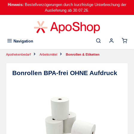
Hinweis:
Bestellverzögerungen durch kurzfristige Unterbrechung der
alt springen
Auslieferung ab 30.07.26.
Navigation
Apothekenbedarf
Arbeitsmittel
Bonrollen & Etiketten
Bonrollen BPA-frei OHNE Aufdruck
Bildergalerie überspringen