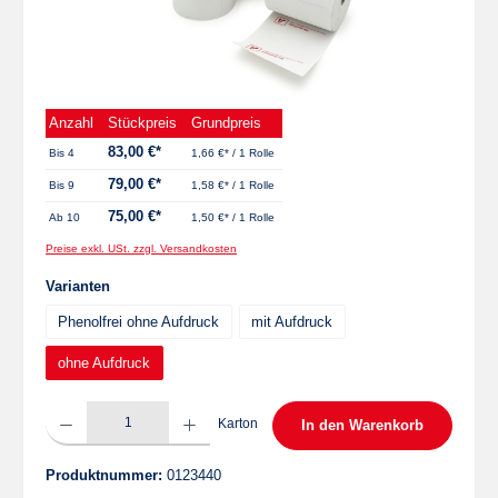
Anzahl
Stückpreis
Grundpreis
83,00 €*
Bis
4
1,66 €* / 1 Rolle
79,00 €*
Bis
9
1,58 €* / 1 Rolle
75,00 €*
Ab
10
1,50 €* / 1 Rolle
Preise exkl. USt. zzgl. Versandkosten
auswählen
Varianten
Phenolfrei ohne Aufdruck
mit Aufdruck
ohne Aufdruck
Produkt Anzahl: Gib den gewünschten Wert ein oder benutze die Schaltflächen um die 
Karton
In den Warenkorb
Produktnummer:
0123440