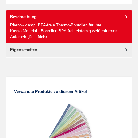
Beschreibung
Phenol- &amp; BPA-freie Thermo-Bonrollen für Ihre
Kassa.Material:- Bonrollen BPA-frei, einfarbig weiß mit rotem
Aufdruck „Di…
Mehr
Eigenschaften
Produktgalerie überspringen
Verwandte Produkte zu diesem Artikel