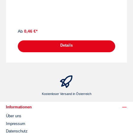
aktuell nur bei Größe 2 verfügbar! MaterialChromopapier 70 g,
innen mit PVDC-BeschichtungFormatGröße 0: 14 x 9,5 cm (L x
B)Größe 1: 17 x 11 cm (L x B)Größe 2: 19 x 13 cm (L x B)Größe
2A: 22 x 16 cm (L x B)Größe 3: 26 x 18,5 cm (L
xB)Abgabemengezu 50 Stück Vorderseite: Feld für den Namen des
Tees Rückseite: Feld "Anmerkungen der Apotheke", Platz für
Gebrauchsinformationen etc.
Ab
0,46 €*
Details
Kostenloser Versand in Österreich
Informationen
Über uns
Impressum
Datenschutz