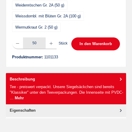
Weidenröschen Gr. 2A (50 g)
Weissdornbl. mit Blüten Gr. 2A (100 g)
Wermutkraut Gr. 2 (50 g)
Produkt Anzahl: Gib den gewünschten Wert ein oder benutze die Schaltflächen um die 
Stück
In den Warenkorb
Produktnummer:
1101133
Beschreibung
Tee - preiswert verpackt. Unsere Siegelsäckchen sind bereits
"Klassiker" unter den Teeverpackungen. Die Innenseite mit PVDC-
…
Mehr
Eigenschaften