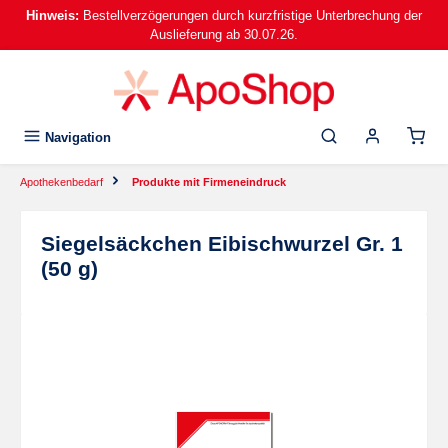
Hinweis:
Bestellverzögerungen durch kurzfristige Unterbrechung der
alt springen
Auslieferung ab 30.07.26.
Navigation
Apothekenbedarf
Produkte mit Firmeneindruck
Siegelsäckchen Eibischwurzel Gr. 1
(50 g)
Bildergalerie überspringen