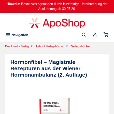
Hinweis:
Bestellverzögerungen durch kurzfristige Unterbrechung der
alt springen
Auslieferung ab 30.07.26.
Navigation
Druckwerke Verlag
Lehr- & Verlagsbücher
Verlagsbücher
Hormonfibel – Magistrale
Rezepturen aus der Wiener
Hormonambulanz (2. Auflage)
Bildergalerie überspringen