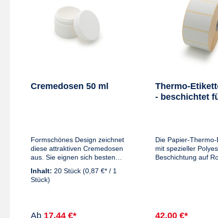
Cremedosen 50 ml
Thermo-Etikett
- beschichtet f
Rezeptur
Formschönes Design zeichnet
Die Papier-Thermo-E
diese attraktiven Cremedosen
mit spezieller Polyes
aus. Sie eignen sich bestens
Beschichtung auf Ro
für die Abfüllung der von
besonders feuchtigk
Inhalt:
20 Stück
(0,87 €* / 1
Ihnen selbsthergestellten
fettresistent und ei
Stück)
Cremen.Nennvolumen: 50
für die individuelle
mlTyp: Dose
Bedruckung von Tie
(Doppelwanddose mit weißem
Tuben.für Zebra Pol
Innenteil, Schraubdeckel mit
4000D (300 dpi)
Ab
17,44 €*
42,00 €*