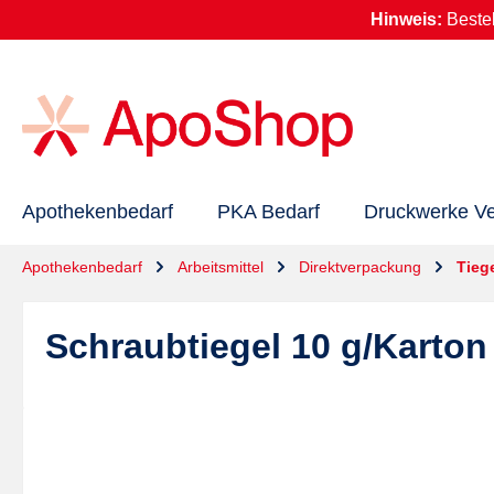
Hinweis:
Beste
springen
Zur Hauptnavigation springen
Apothekenbedarf
PKA Bedarf
Druckwerke Ve
Apothekenbedarf
Arbeitsmittel
Direktverpackung
Tieg
Schraubtiegel 10 g/Karton
Bildergalerie überspringen