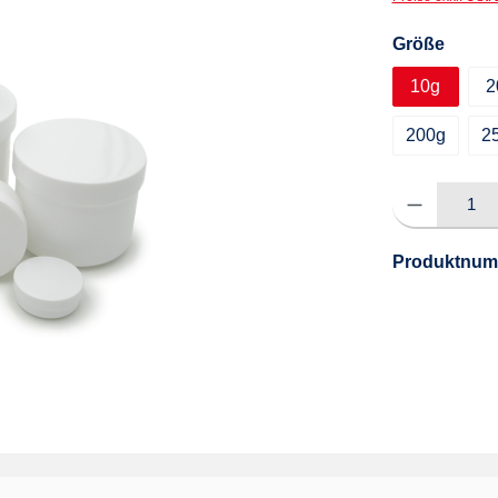
auswä
Größe
10g
2
200g
2
Produkt Anzahl: G
Produktnum