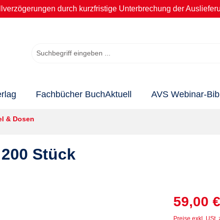
llverzögerungen durch kurzfristige Unterbrechung der Ausliefer
rlag
Fachbücher BuchAktuell
AVS Webinar-Bibl
el & Dosen
 200 Stück
59,00 €
Preise exkl. USt.