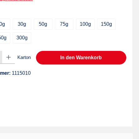
hlen
0g
30g
50g
75g
100g
150g
50g
300g
ib den gewünschten Wert ein oder benutze die Schaltflächen um die Anzahl zu er
Karton
In den Warenkorb
mer:
1115010