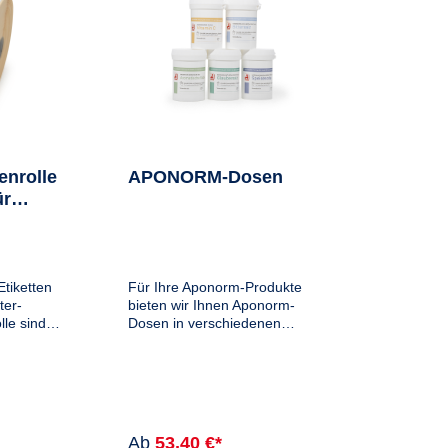
enrolle
APONORM-Dosen
ür
tiketten
Für Ihre Aponorm-Produkte
ter-
bieten wir Ihnen Aponorm-
lle sind
Dosen in verschiedenen
eits- und
Sorten in praktischer Größe
gnen sich
mit Schnappdeckel an. An den
Seitenwänden der Dosen
gel und
befinden sich die
ypro
entsprechenden Texte gemäß
der
Ab
53,40 €*