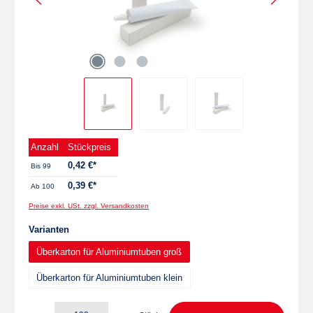
Anzahl
Stückpreis
0,42 €*
Bis
99
0,39 €*
Ab
100
Preise exkl. USt. zzgl. Versandkosten
auswählen
Varianten
Überkarton für Aluminiumtuben groß
Überkarton für Aluminiumtuben klein
Produkt Anzahl: Gib den gewünschten Wert ein oder benutze die Schaltflächen um die 