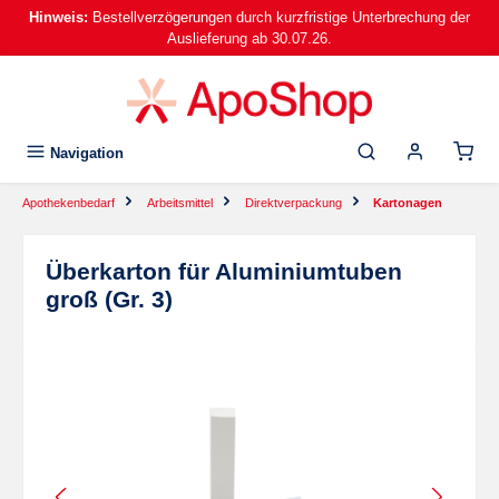
Hinweis:
Bestellverzögerungen durch kurzfristige Unterbrechung der
alt springen
Auslieferung ab 30.07.26.
Navigation
Apothekenbedarf
Arbeitsmittel
Direktverpackung
Kartonagen
Überkarton für Aluminiumtuben
groß (Gr. 3)
Bildergalerie überspringen