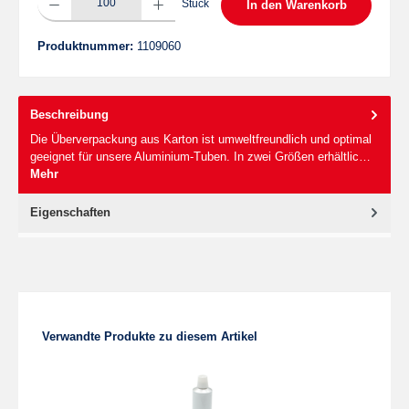
Stück
In den Warenkorb
Produktnummer:
1109060
Beschreibung
Die Überverpackung aus Karton ist umweltfreundlich und optimal
geeignet für unsere Aluminium-Tuben. In zwei Größen erhältlic…
Mehr
Eigenschaften
Produktgalerie überspringen
Verwandte Produkte zu diesem Artikel