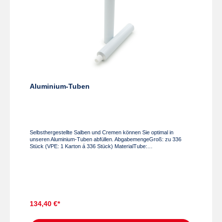
Aluminium-Tuben
Selbsthergestellte Salben und Cremen können Sie optimal in
unseren Aluminium-Tuben abfüllen. AbgabemengeGroß: zu 336
Stück (VPE: 1 Karton á 336 Stück) MaterialTube:
Reinaluminium, außen weiß lackiert, innen eingebrannter
SchutzlackVerschlusskappe: Hostalen, mit Dichtkegel und
Außendorn FormatGroß: 2,5 x 14,5 cm (B x L), geeignet für 50 g
134,40 €*