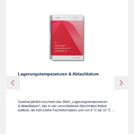
Lagerungstemperaturen & Ablaufdatum
d
Zweimal jährlich erscheint das Werk „Lagerungstemperaturen
& Ablaufdatum“, das in vier verschiedenen Abschnitten Artikel
auflistet, die kühl (siehe Fachinformation) und von 8 °C bis 15 °C bei
Kühlschranktemperatur (siehe Fachinformation) und von 2 °C bis 8
°C tiefgekühlt (siehe Fachinformation) und von -15 °C bis 0 °C
gelagert werden sollen oder ein kurzes Ablaufdatum haben (bis zu
zwei Jahren lagerfähig) Ausgabe I/2026, gültig per April 2026
Format: Broschüre 210 x 297 mm, Wire-O-Bindung, Papier 80g, ca.