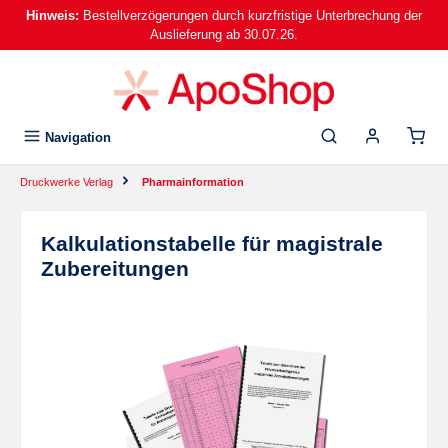
Hinweis:
Bestellverzögerungen durch kurzfristige Unterbrechung der
alt springen
Auslieferung ab 30.07.26.
Navigation
Druckwerke Verlag
Pharmainformation
Kalkulationstabelle für magistrale
Zubereitungen
Bildergalerie überspringen