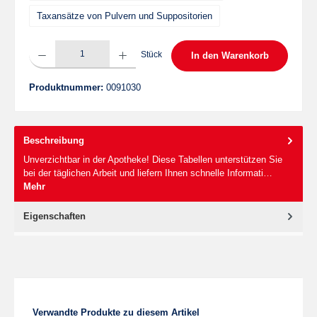
Taxansätze von Pulvern und Suppositorien
Produkt Anzahl: Gib den gewünschten Wert ein oder benutze die Schaltflächen um die 
Stück
In den Warenkorb
Produktnummer:
0091030
Beschreibung
Unverzichtbar in der Apotheke! Diese Tabellen unterstützen Sie
bei der täglichen Arbeit und liefern Ihnen schnelle Informati…
Mehr
Eigenschaften
Produktgalerie überspringen
Verwandte Produkte zu diesem Artikel